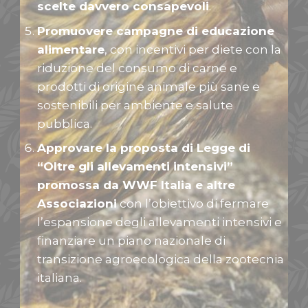
scelte davvero consapevoli
.
Promuovere campagne di educazione
alimentare
, con incentivi per diete con la
riduzione del consumo di carne e
prodotti di origine animale più sane e
sostenibili per ambiente e salute
pubblica.
Approvare la proposta di Legge di
“Oltre gli allevamenti intensivi”
promossa da WWF Italia e altre
Associazioni
con l’obiettivo di fermare
l’espansione degli allevamenti intensivi e
finanziare un piano nazionale di
transizione agroecologica della zootecnia
italiana.