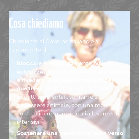
Cosa chiediamo
Chiediamo al Governo italiano e al
Parlamento di:
Bloccare immediatamente nuove
autorizzazioni per allevamenti intensivi
e rivedere le regolamentazioni per
quelli esistenti
al fine di ridurre gli
impatti ambientali, sanitari e sul
benessere animale, con una moratoria
contro l’incremento degli allevamenti
intensivi
Sostenere una transizione reale verso