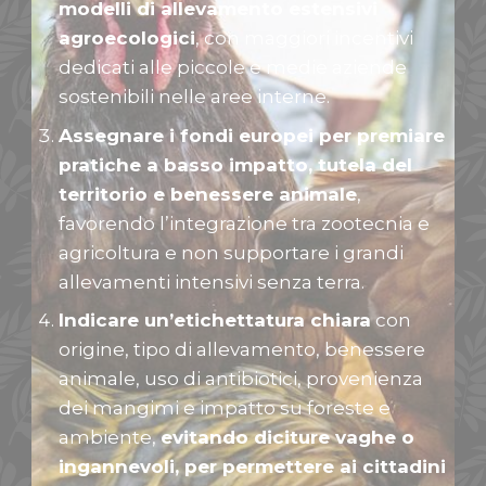
modelli di allevamento estensivi
agroecologici
, con maggiori incentivi
dedicati alle piccole e medie aziende
sostenibili nelle aree interne.
Assegnare i fondi europei per premiare
pratiche a basso impatto, tutela del
territorio e benessere animale
,
favorendo l’integrazione tra zootecnia e
agricoltura e non supportare i grandi
allevamenti intensivi senza terra.
Indicare un’etichettatura chiara
con
origine, tipo di allevamento, benessere
animale, uso di antibiotici, provenienza
dei mangimi e impatto su foreste e
ambiente,
evitando diciture vaghe o
ingannevoli, per permettere ai cittadini