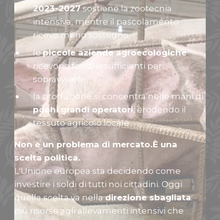
2023-2027
sostiene la zootecnia
intensiva, mentre il pascolamento
riceve meno sostegno;
le
piccole aziende agroecologiche
ricevono fondi insufficienti per
sopravvivere;
la produzione si concentra nelle mani di
pochi grandi operatori
, erodendo il
tessuto agricolo locale
Non è un problema di mercato.È una
scelta politica.
L'Unione europea sta decidendo come
investire i soldi di tutti noi cittadini. Oggi
quella scelta va nella
direzione sbagliata
:
più risorse agli allevamenti intensivi che