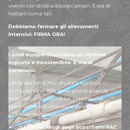
viventi con diritti e bisogni propri. È ora di
trattarli come tali.
Dobbiamo fermare gli allevamenti
intensivi: FIRMA ORA!
I soldi europei finanziano un sistema
ingiusto e insostenibile. È ora di
cambiarlo.
L'80% dei fondi PAC (Politica Agricola
Comune) va al 20% delle grandi aziende
intensive. Il risultato è Un sistema che
premia modelli intensivi e penalizza chi
produce responsabilmente:
il
42% dei fondi degli ecoschemi PAC